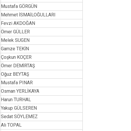
Tomarza
Mustafa GÖRGÜN
Mehmet İSMAİLOĞULLARI
Yahyalı
Fevzi AKDOĞAN
Yeşilhisar
Ömer GÜLLER
Melek SUGEN
Gamze TEKİN
Çoşkun KOÇER
Ömer DEMİRTAŞ
Oğuz BEYTAŞ
Mustafa PINAR
Osman YERLİKAYA
Harun TURHAL
Yakup GÜLSEREN
Sedat SÖYLEMEZ
Ali TOPAL