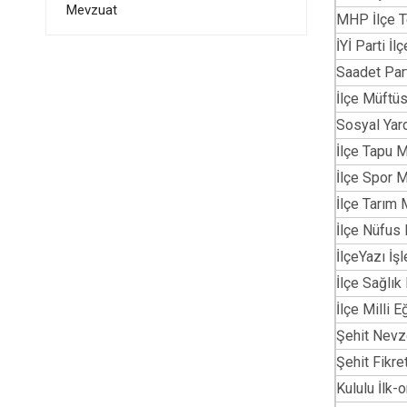
Mevzuat
MHP İlçe T
İYİ Parti İl
Saadet Part
İlçe Müftü
Sosyal Yar
İlçe Tapu M
İlçe Spor M
İlçe Tarım
İlçe Nüfus
İlçeYazı İş
İlçe Sağlı
İlçe Milli 
Şehit Nevz
Şehit Fikr
Kululu İlk-