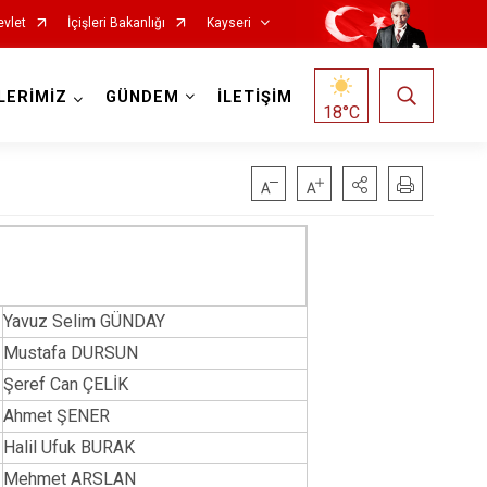
evlet
İçişleri Bakanlığı
Kayseri
LERİMİZ
GÜNDEM
İLETİŞİM
18
°C
Yavuz Selim GÜNDAY
Özvatan
Mustafa DURSUN
Pınarbaşı
Şeref Can ÇELİK
Sarıoğlan
Ahmet ŞENER
Sarız
Halil Ufuk BURAK
Talas
Mehmet ARSLAN