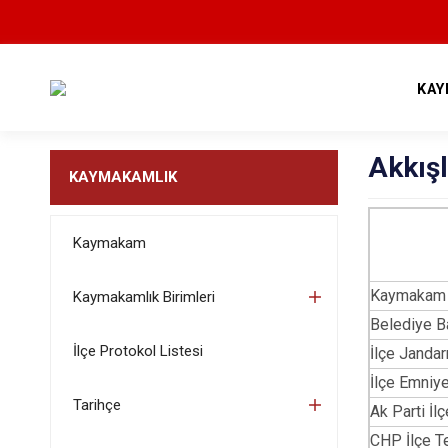
KAY
Akkışl
KAYMAKAMLIK
Kaymakam
Kaymakam
Kaymakamlık Birimleri
Bele
İlçe Protokol Listesi
İlçe
İlçe Emn
Tarihçe
Ak Parti İl
CHP İlçe T