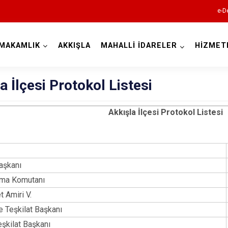
e-D
MAKAMLIK
AKKIŞLA
MAHALLİ İDARELER
HİZMET
Kayseri
a İlçesi Protokol Listesi
Akkışla İlçesi Protokol Listesi
Akkışla
diye Başkanı
Bünyan
 Jandarma Komutanı
Develi
iyet Amiri V.
Felahiye
çe Teşkilat Başkanı
Hacılar
eşkilat Başkanı