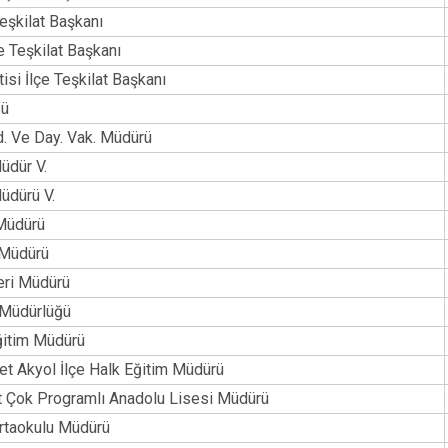
İncesu
eşkilat Başkanı
çe Teşkilat Başkanı
Kocasinan
isi İlçe Teşkilat Başkanı
Melikgazi
sü
d. Ve Day. Vak. Müdürü
üdür V.
üdürü V.
 Müdürü
 Müdürü
leri Müdürü
k Müdürlüğü
Eğitim Müdürü
et Akyol İlçe Halk Eğitim Müdürü
et Çok Programlı Anadolu Lisesi Müdürü
ortaokulu Müdürü