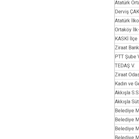
Atatürk Or
Derviş ÇAK
Atatürk İlk
Ortaköy İl
KASKİ İlçe
Ziraat Ban
PTT Şube V
TEDAŞ V.
Ziraat Oda
Kadın ve G
Akkışla S.S
Akkışla Süt 
Belediye M
Belediye M
Belediye M
Belediye M